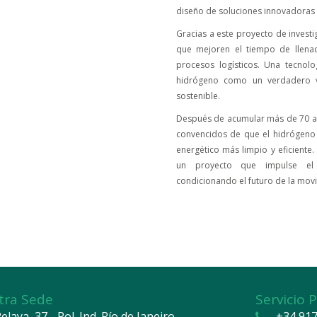
diseño de soluciones innovadoras d
Gracias a este proyecto de invest
que mejoren el tiempo de llena
procesos logísticos. Una tecnol
hidrógeno como un verdadero vec
sostenible.
Después de acumular más de 70 añ
convencidos de que el hidrógeno 
energético más limpio y eficiente
un proyecto que impulse el 
condicionando el futuro de la movil
tra Sede
Servicio 
elaya, 37 - Pol. Ind. Río de Janeiro
+34 917 