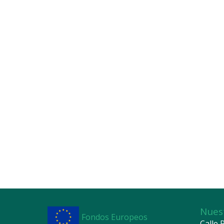
Nues
Fondos Europeos
Calle P