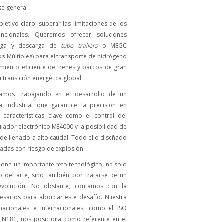
se genera.
etivo claro: superar las limitaciones de los
ncionales. Queremos ofrecer soluciones
arga y descarga de
tube trailers
o MEGC
 Múltiples) para el transporte de hidrógeno
miento eficiente de trenes y barcos de gran
 transición energética global.
stamos trabajando en el desarrollo de un
industrial que garantice la precisión en
o características clave como el control del
ulador electrónico ME4000 y la posibilidad de
 de llenado a alto caudal. Todo ello diseñado
icadas con riesgo de explosión.
pone un importante reto tecnológico, no solo
o del arte, sino también por tratarse de un
 evolución. No obstante, contamos con la
cesarios para abordar este desafío. Nuestra
 nacionales e internacionales, como el ISO
N181, nos posiciona como referente en el