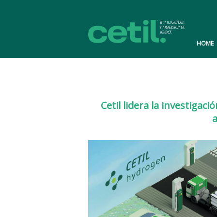
HOME
Cetil lidera la investiga
a