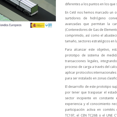
diferentes a los puntos en los que 
En Cetil nos hemos marcado un obj
surtidores de hidrógeno conve
avanzadas que permitan la c
(Contenedores de Gas de Elementos
comprimido, así como el abasteci
tamaño, sectores estratégicos en la
Para alcanzar este objetivo, e
prototipo de sistema de medida 
transacciones legales, integrand
proceso de carga a través del calc
aplicar protocolos internacionales
para ser instalado en zonas clasif
El desarrollo de este prototipo su
por tener que traspasar el estad
sector incipiente en constante
experiencia y el conocimiento ne
participación activa en comités
TC197, el CEN TC268 o el UNE CT