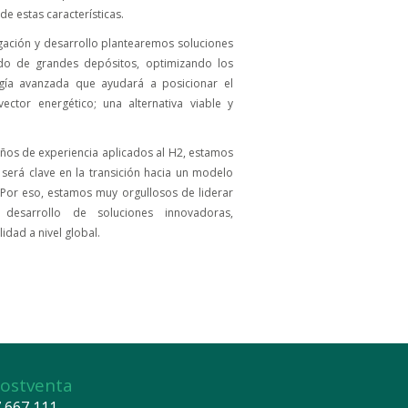
e estas características.
igación y desarrollo plantearemos soluciones
do de grandes depósitos, optimizando los
ogía avanzada que ayudará a posicionar el
tor energético; una alternativa viable y
os de experiencia aplicados al H2, estamos
será clave en la transición hacia un modelo
. Por eso, estamos muy orgullosos de liderar
desarrollo de soluciones innovadoras,
idad a nivel global.
Postventa
667 111