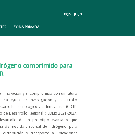
ESP
ENG
TES
ZONA PRIVADA
 hidrógeno comprimido para
ER
la innovación y el compromiso con un futuro
 una ayuda de Investigación y Desarrollo
sarrollo Tecnológico y la Innovación (CDTI),
o de Desarrollo Regional (FEDER) 2021-2027.
 desarrollo de un prototipo avanzado que
ema de medida universal de hidrógeno, para
u distribución y transporte a ubicaciones