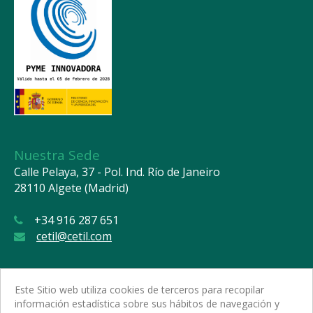
Nuestra Sede
Calle Pelaya, 37 - Pol. Ind. Río de Janeiro
28110 Algete (Madrid)
+34 916 287 651
cetil@cetil.com
Este Sitio web utiliza cookies de terceros para recopilar
información estadística sobre sus hábitos de navegación y
Servicio Postventa